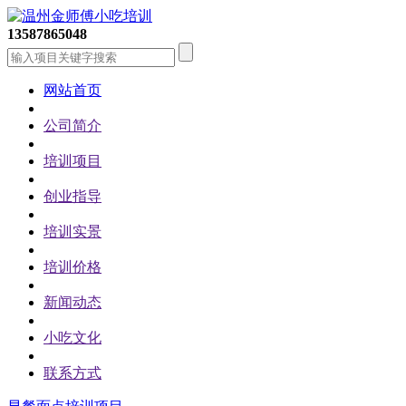
13587865048
网站首页
公司简介
培训项目
创业指导
培训实景
培训价格
新闻动态
小吃文化
联系方式