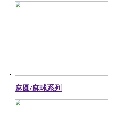
麻圆/麻球系列