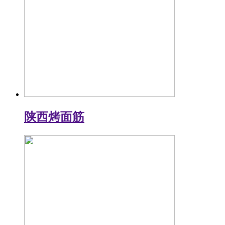
陕西烤面筋