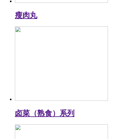
瘦肉丸
卤菜（熟食）系列