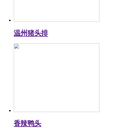
温州猪头排
香辣鸭头